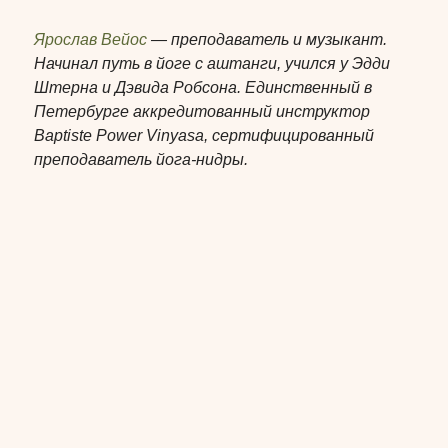
Комментарий
Ярослав Вейос
— преподаватель и музыкант.
Начинал путь в йоге с аштанги, учился у Эдди
Штерна и Дэвида Робсона. Единственный в
Я ознакомлен(а) и согласен(на) с условиями
Политики конфиденциальности
и
Петербурге аккредитованный инструктор
Публичной оферты
.
Baptiste Power Vinyasa, сертифицированный
преподаватель йога-нидры.
Я согласен(на) получать информационные и
рекламные рассылки.
Отправить