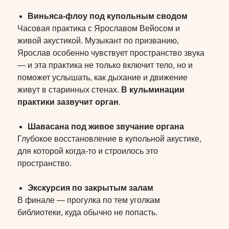
Виньяса-флоу под купольным сводом
Часовая практика с Ярославом Вейосом и
живой акустикой. Музыкант по призванию,
Ярослав особенно чувствует пространство звука
— и эта практика не только включит тело, но и
поможет услышать, как дыхание и движение
живут в старинных стенах.
В кульминации
практики зазвучит орган
.
Оставь заявку и мы ответим на все
Шавасана под живое звучание органа
оставшиеся вопросы
Глубокое восстановление в купольной акустике,
для которой когда-то и строилось это
пространство.
Введите имя
Экскурсия по закрытым залам
В финале — прогулка по тем уголкам
библиотеки, куда обычно не попасть.
Номер телефона