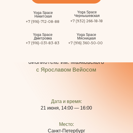
Yoga Space
Yoga Space
Чернышевская
Никитская
+7 (932) 266-18-18
+7 (916)-712-08-88
Yoga Space
Yoga Space
Дмитровка
Мясницкая
+7 (916)-031-83-83
+7 (916) 360-50-00
Виньяса-флоу & шавасана под живое
звучание органа: отмечаем День йоги в
библиотеке им. Маяковского
с Ярославом Вейосом
Дата и время:
21 июня, 14:00 — 16:00
Место:
Санкт-Петербург