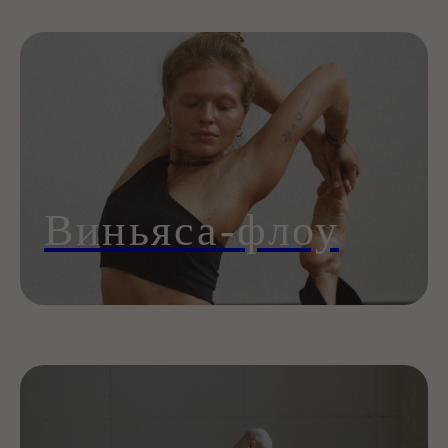
Виньяса-флоу