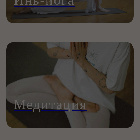
Инь-йога
Yoga Space – это место, где в
безопасной среде и под чутким
руководством наставников, каждый
сможет получить опыт работы со
своим телом, умом и привносить эти
навыки в ежедневную жизнь делая ее
осознанной, наполненной смыслом и
конечно счастливее.
Ксения Трушакова — основатель
Yoga
Space
Медитация