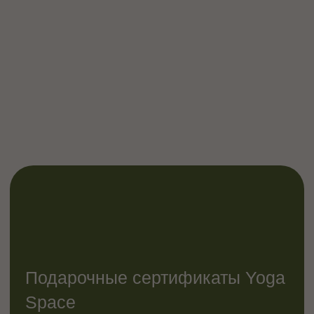
Фирменные товары Yoga
Space
— чтобы быть с
тобой: в пути, на
практике, в моменте