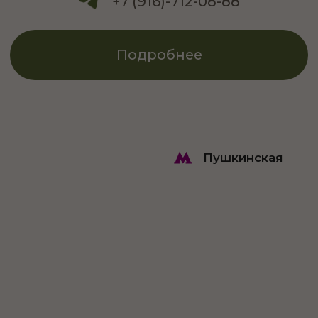
+7 (916) 360-50-00
Подробнее
Чернышевская
Yoga Space Чернышевская (СПБ)
Пространство гармонии
+7 (932) 266-18-18