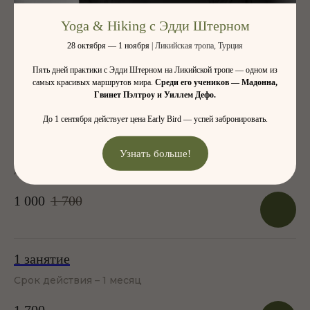
Yoga & Hiking с Эдди Штерном
28 октября — 1 ноября
| Ликийская тропа, Турция
Пять дней практики с Эдди Штерном на Ликийской тропе — одном из
самых красивых маршрутов мира.
Среди его учеников — Мадонна,
Пробное занятие
Гвинет Пэлтроу и Уиллем Дефо.
Спецпредложение для новых гостей
До 1 сентября действует цена Early Bird — успей забронировать.
*Действительно при покупке любых классов, кроме
специальных.
Узнать больше!
В день первого посещения ты можешь приобрести
любой абонемент со скидкой 20%!
1 000
1 700
1 занятие
Срок действия – 1 месяц