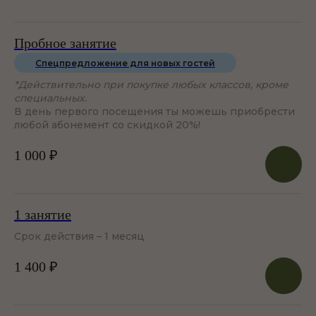
Пробное занятие
Спецпредложение для новых гостей
*Действительно при покупке любых классов, кроме
специальных.
Особенные 
Классы для всех
В день первого посещения ты можешь приобрести
любой абонемент со скидкой 20%!
Мы знаем, что практиковать йогу
Преподавател
можно вне зависимости от возраста и
профессиона
1 000 ₽
физической подготовки. Стать гибким,
Это команда 
сильным и выносливым? Поработать с
которых кажд
дыханием и замедлиться? В Yoga
учителя. Наш
Space ты найдешь классы на любой
разные, но и
запрос.
любовь к свое
1 занятие
А здоровое и красивое тело станет
Срок действия – 1 месяц
бонусом от любимых занятий!
1 400 ₽